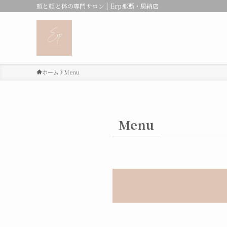
頭と顔と体の専門サロン | Erp那覇・恩納店
ホーム
Menu
Menu