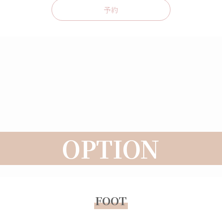
予約
OPTION
FOOT