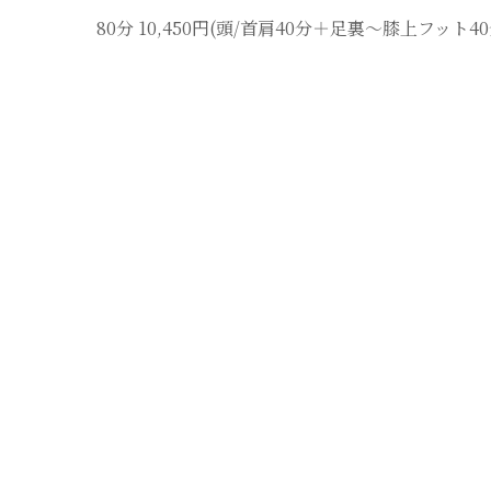
80分 10,450円(頭/首肩40分＋足裏〜膝上フット4